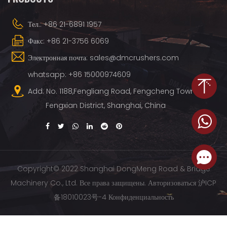
Тел.: +86 21-6891 1957
Факс: +86 21-3756 6069
Электронная почта: sales@dmcrushers.com
whatsapp: +86 15000974609
Add: No. 1188,Fengliang Road, Fengcheng Town,
Fengxian District, Shanghai, China
Copyright© 2022 Shanghai DongMeng Road & Bridge
Machinery Co., Ltd. Все права защищены.
Авторизоваться
沪ICP
备18010023号-4
Конфиденциальность