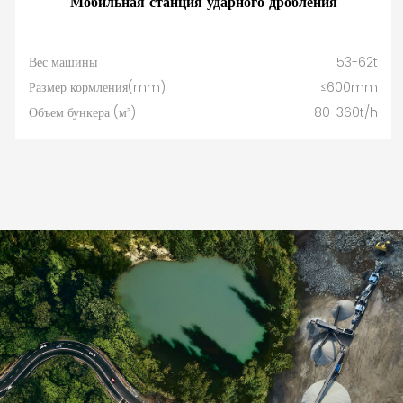
Мобильная станция ударного дробления
Вес машины
53-62t
Размер кормления(mm)
≤600mm
Объем бункера (м³)
80-360t/h