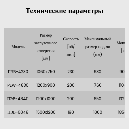
Технические параметры
Размер
Скорость
Максимальный
загрузочного
Мощно
[об/
размер подачи
Модель
отверстия
[кВт
мин]
(мм)
[мм]
ПЭВ-4230
1060x750
230
630
90-1
PEW-4836
1200x900
200
760
110-1
ПЭВ-4840
1200x1000
200
850
132-1
ПЭВ-6048
1500x1200
190
1000
185-